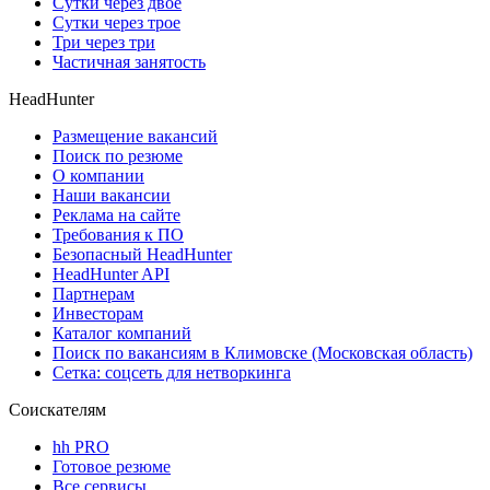
Сутки через двое
Сутки через трое
Три через три
Частичная занятость
HeadHunter
Размещение вакансий
Поиск по резюме
О компании
Наши вакансии
Реклама на сайте
Требования к ПО
Безопасный HeadHunter
HeadHunter API
Партнерам
Инвесторам
Каталог компаний
Поиск по вакансиям в Климовске (Московская область)
Сетка: соцсеть для нетворкинга
Соискателям
hh PRO
Готовое резюме
Все сервисы