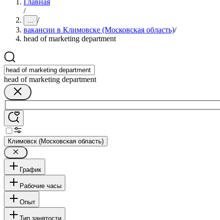
Главная
/
/
...
вакансии в Климовске (Московская область)
/
head of marketing department
head of marketing department
Климовск (Московская область)
График
Рабочие часы
Опыт
Тип занятости